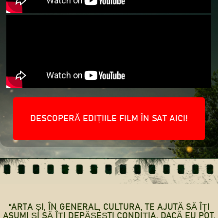
DESCOPERĂ EDIȚIILE FILM ÎN SAT AICI!
“ARTA ȘI, ÎN GENERAL, CULTURA, TE AJUTĂ SĂ ÎȚI
ASUMI ȘI SĂ ÎȚI DEPĂȘEȘTI CONDIȚIA. DACĂ EU POT,