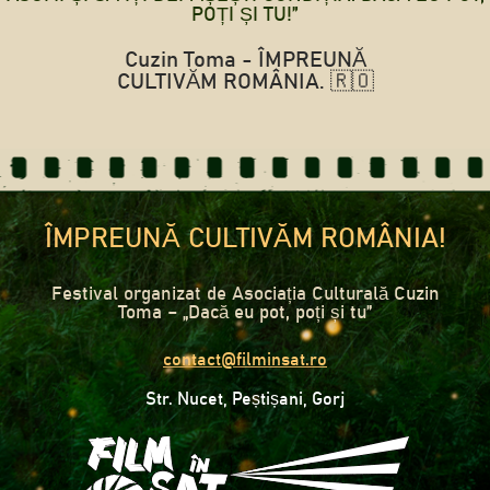
POȚI ȘI TU!”
Cuzin Toma - ÎMPREUNĂ
CULTIVĂM ROMÂNIA. 🇷🇴
ÎMPREUNĂ CULTIVĂM ROMÂNIA!
Festival organizat de Asociația Culturală Cuzin
Toma – „Dacă eu pot, poți și tu”
contact@filminsat.ro
Str. Nucet, Peștișani, Gorj